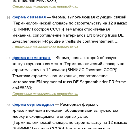
материалов EN&#8230; …
Справочник технического переводчика
ферма связевая
— Ферма, выполняющая функции связей
86
[Терминологический словарь по строительству на 12 языках
(ВНИИИС Госстроя СССР)] Тематики строительная
механика, сопротивление материалов EN bracing truss DE
Zwischenbinder FR poutre à treillis de contreventement …
Справочник технического переводчика
ферма сегментная
— Ферма, пояса которой образуют
87
контур кругового сегмента [Терминологический словарь по
строительству на 12 языках (ВНИИИС Госстроя СССР)]
Тематики строительная механика, сопротивление
материалов EN segmental truss DE Segmentbinder FR ferme
en&#8230; …
Справочник технического переводчика
ферма серповидная
— Распорная ферма с
88
криволинейными поясами, обращенными выпуклостью
кверху и сходящимися в опорных узлах
[Терминологический словарь по строительству на 12 языках
(ВНИИИС Госстроя СССР)] Тематики строительная