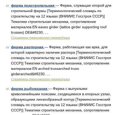
ферма подстропильная
— Ферма, служащая опорой для
83
стропильной фермы [Терминологический словарь по
строительству на 12 языках (ВНИИИС Госстроя СССР)]
Тематики строительная механика, сопротивление
материалов EN eaves girder (lattice girder supporting roof
trusses) DE&#8230; …
Справочник технического переводчика
ферма распорная
— Ферма, работающая как арка, для
84
которой характерно наличие распора [Терминологический
словарь по строительству на 12 языках (ВНИИИС Госстроя
СССР)] Тематики строительная механика, сопротивление
материалов EN arched trussarched truss
girderarched&#8230; …
Справочник технического переводчика
ферма рыбовидная
— Ферма с выпуклыми
85
криволинейными поясами, сходящимися в опорных узлах,
образующими линзообразный контур [Терминологический
словарь по строительству на 12 языках (ВНИИИС Госстроя
СССР)] Тематики строительная механика, сопротивление